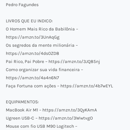
Pedro Fagundes
LIVROS QUE EU INDICO:
O Homem Mais Rico da Babilônia –
https://amzn.to/3UnAqGg
Os segredos da mente milionária –
https://amzn.to/4ds0ZD8
Pai Rico, Pai Pobre – https://amzn.to/3JQ85nj
Como organizar sua vida financeira –
https://amzn.to/4a4n6N7
Faça Fortuna com ações – https://amzn.to/4b7wEYL
EQUIPAMENTOS:
MacBook Air M1 – https://amzn.to/3QyKAmA
Ugreen USB-C – https://amzn.to/3WwtvgO
Mouse com fio USB M90 Logitech –