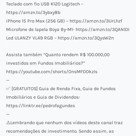
Teclado com fio USB K120 Logitech –
https://amzn.to/3ybxy8b
iPhone 15 Pro Max (256 GB) – https://amzn.to/3UrLhzf
Microfone de lapela Boya By-M1- https://amzn.to/3QANlDI
Led ULANZY VL49 RGB – https://amzn.to/3QysW2n
Assista também “Quanto rendem R$ 100.000,00
investidos em Fundos Imobiliários?”
https://youtube.com/shorts/OnsMFDDkzIs
—
✅ [GRATUITOS] Guia de Renda Fixa, Guia de Fundos
Imobiliários e Guia de Dividendos:
https://linktr.ee/pedrofagundes
—
⚠️​Lembrando que nenhum dos vídeos deste canal traz
recomendações de investimento. Sendo assim, as