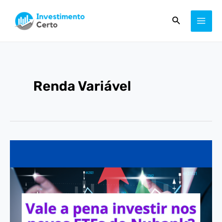
Ir
Paginação
MAI
Pesquisar
para
de
ME
o
post
conteúdo
Renda Variável
Vale
a
pena
investir
nos
novos