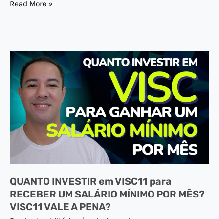
Read More »
QUANTO
INVESTIR
em
VISC11
para
RECEBER
UM
SALÁRIO
MÍNIMO
QUANTO INVESTIR em VISC11 para
POR
RECEBER UM SALÁRIO MÍNIMO POR MÊS?
MÊS?
VISC11 VALE A PENA?
VISC11