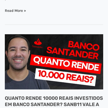
Read More »
QUANTO
RENDE
10000
REAIS
INVESTIDOS
EM
BANCO
SANTANDER?
SANB11
QUANTO RENDE 10000 REAIS INVESTIDOS
VALE
EM BANCO SANTANDER? SANB11 VALE A
A