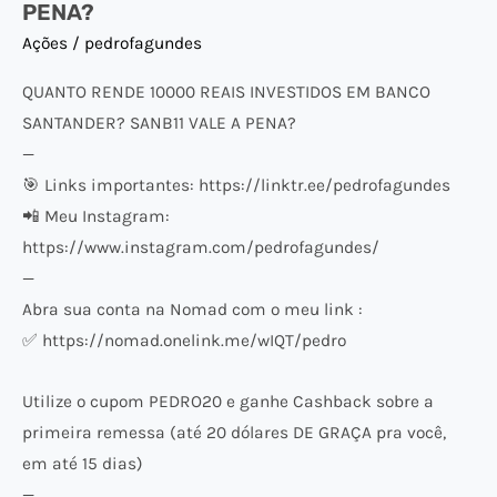
PENA?
PENA?
Ações
/
pedrofagundes
QUANTO RENDE 10000 REAIS INVESTIDOS EM BANCO
SANTANDER? SANB11 VALE A PENA?
—
🎯 Links importantes: https://linktr.ee/pedrofagundes
📲 Meu Instagram:
https://www.instagram.com/pedrofagundes/
—
Abra sua conta na Nomad com o meu link :
✅ https://nomad.onelink.me/wIQT/pedro
Utilize o cupom PEDRO20 e ganhe Cashback sobre a
primeira remessa (até 20 dólares DE GRAÇA pra você,
em até 15 dias)
—