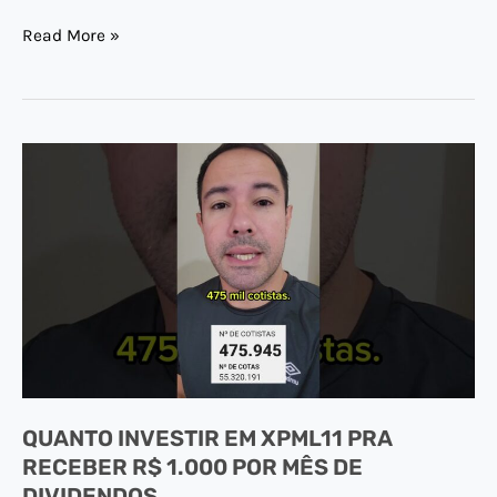
Read More »
QUANTO
INVESTIR
EM
XPML11
PRA
RECEBER
R$
1.000
POR
QUANTO INVESTIR EM XPML11 PRA
MÊS
RECEBER R$ 1.000 POR MÊS DE
DE
DIVIDENDOS