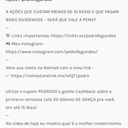
DIVIDENDOS
–
4 AÇÕES QUE CUSTAM MENOS DE 10 REAIS E QUE PAGAM
SERÁ
BONS DIVIDENDOS – SERÁ QUE VALE A PENA?
QUE
—
VALE
🎯 Links importantes: https://linktr.ee/pedrofagundes
A
📲 Meu Instagram:
PENA?
https://www.instagram.com/pedrofagundes/
—
Abra sua conta na Nomad com o meu link :
✅ https://nomad.onelink.me/wIQT/pedro
Utilize o cupom PEDRO20 e ganhe Cashback sobre a
primeira remessa (até 20 dólares DE GRAÇA pra você,
em até 15 dias)
—
No vídeo de hoje eu mostro qual é o melhor investimento