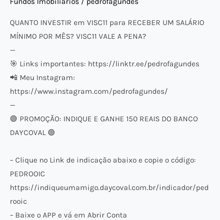
Fundos Imobiliários
/
pedrofagundes
VALE
A
QUANTO INVESTIR em VISC11 para RECEBER UM SALÁRIO
PENA?
MÍNIMO POR MÊS? VISC11 VALE A PENA?
—
🎯 Links importantes: https://linktr.ee/pedrofagundes
📲 Meu Instagram:
https://www.instagram.com/pedrofagundes/
—
🟢 PROMOÇÃO: INDIQUE E GANHE 150 REAIS DO BANCO
DAYCOVAL 🟢
– Clique no Link de indicação abaixo e copie o código:
PEDROOIC
https://indiqueumamigo.daycoval.com.br/indicador/ped
rooic
– Baixe o APP e vá em Abrir Conta