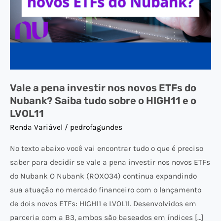
ETFs
do
Nubank?
Saiba
tudo
sobre
Vale a pena investir nos novos ETFs do
o
Nubank? Saiba tudo sobre o HIGH11 e o
HIGH11
LVOL11
e
Renda Variável
/
pedrofagundes
o
LVOL11
No texto abaixo você vai encontrar tudo o que é preciso
saber para decidir se vale a pena investir nos novos ETFs
do Nubank O Nubank (ROXO34) continua expandindo
sua atuação no mercado financeiro com o lançamento
de dois novos ETFs: HIGH11 e LVOL11. Desenvolvidos em
parceria com a B3, ambos são baseados em índices […]