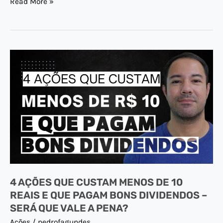
Read More »
4
AÇÕES
QUE
CUSTAM
MENOS
DE
10
REAIS
E
4 AÇÕES QUE CUSTAM MENOS DE 10
QUE
REAIS E QUE PAGAM BONS DIVIDENDOS –
PAGAM
SERÁ QUE VALE A PENA?
BONS
Ações
/
pedrofagundes