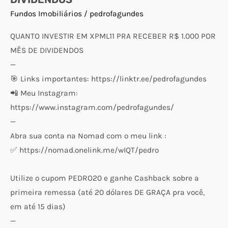
DIVIDENDOS
Fundos Imobiliários
/
pedrofagundes
QUANTO INVESTIR EM XPML11 PRA RECEBER R$ 1.000 POR
MÊS DE DIVIDENDOS
—
🎯 Links importantes: https://linktr.ee/pedrofagundes
📲 Meu Instagram:
https://www.instagram.com/pedrofagundes/
—
Abra sua conta na Nomad com o meu link :
✅ https://nomad.onelink.me/wIQT/pedro
Utilize o cupom PEDRO20 e ganhe Cashback sobre a
primeira remessa (até 20 dólares DE GRAÇA pra você,
em até 15 dias)
—