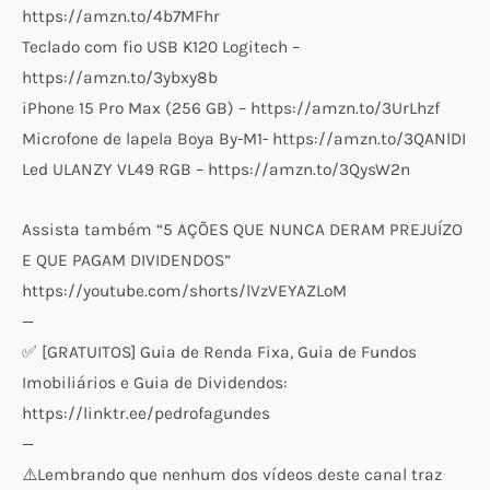
https://amzn.to/4b7MFhr
Teclado com fio USB K120 Logitech –
https://amzn.to/3ybxy8b
iPhone 15 Pro Max (256 GB) – https://amzn.to/3UrLhzf
Microfone de lapela Boya By-M1- https://amzn.to/3QANlDI
Led ULANZY VL49 RGB – https://amzn.to/3QysW2n
Assista também “5 AÇÕES QUE NUNCA DERAM PREJUÍZO
E QUE PAGAM DIVIDENDOS”
https://youtube.com/shorts/lVzVEYAZLoM
—
✅ [GRATUITOS] Guia de Renda Fixa, Guia de Fundos
Imobiliários e Guia de Dividendos:
https://linktr.ee/pedrofagundes
—
⚠️​Lembrando que nenhum dos vídeos deste canal traz