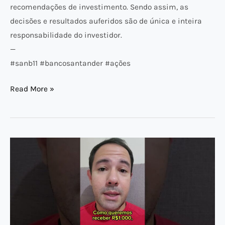
recomendações de investimento. Sendo assim, as
decisões e resultados auferidos são de única e inteira
responsabilidade do investidor.
—
#sanb11 #bancosantander #ações
Read More »
QUANTAS
AÇÕES
DA
PETROBRAS
TER
PARA