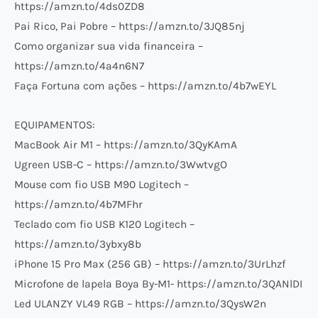
https://amzn.to/4ds0ZD8
Pai Rico, Pai Pobre – https://amzn.to/3JQ85nj
Como organizar sua vida financeira –
https://amzn.to/4a4n6N7
Faça Fortuna com ações – https://amzn.to/4b7wEYL
EQUIPAMENTOS:
MacBook Air M1 – https://amzn.to/3QyKAmA
Ugreen USB-C – https://amzn.to/3WwtvgO
Mouse com fio USB M90 Logitech –
https://amzn.to/4b7MFhr
Teclado com fio USB K120 Logitech –
https://amzn.to/3ybxy8b
iPhone 15 Pro Max (256 GB) – https://amzn.to/3UrLhzf
Microfone de lapela Boya By-M1- https://amzn.to/3QANlDI
Led ULANZY VL49 RGB – https://amzn.to/3QysW2n