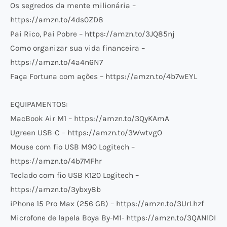
Os segredos da mente milionária –
https://amzn.to/4ds0ZD8
Pai Rico, Pai Pobre – https://amzn.to/3JQ85nj
Como organizar sua vida financeira –
https://amzn.to/4a4n6N7
Faça Fortuna com ações – https://amzn.to/4b7wEYL
EQUIPAMENTOS:
MacBook Air M1 – https://amzn.to/3QyKAmA
Ugreen USB-C – https://amzn.to/3WwtvgO
Mouse com fio USB M90 Logitech –
https://amzn.to/4b7MFhr
Teclado com fio USB K120 Logitech –
https://amzn.to/3ybxy8b
iPhone 15 Pro Max (256 GB) – https://amzn.to/3UrLhzf
Microfone de lapela Boya By-M1- https://amzn.to/3QANlDI