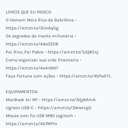
LIVROS QUE EU INDICO:
O Homem Mais Rico da Babilônia –
https://amzn.to/3UnAqGg
Os segredos da mente milionária –
https://amzn.to/4ds0ZD8
Pai Rico, Pai Pobre – https://amzn.to/3JQ85nj
Como organizar sua vida financeira –
https://amzn.to/4a4n6N7
Faça Fortuna com ações – https://amzn.to/4b7wEYL
EQUIPAMENTOS:
MacBook Air M1 – https://amzn.to/3QyKAmA
Ugreen USB-C – https://amzn.to/3WwtvgO
Mouse com fio USB M90 Logitech –
https://amzn.to/4b7MFhr