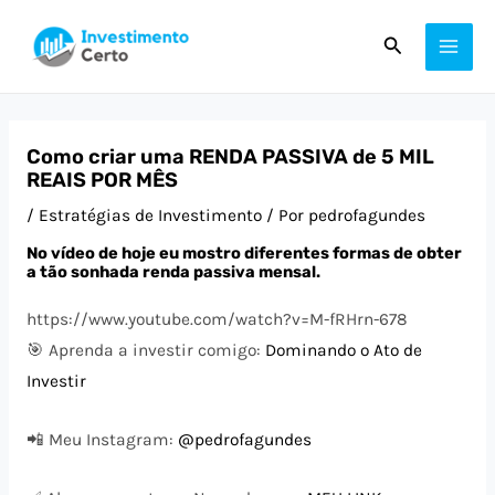
Ir
Post
MAI
Pesquisar
para
navigation
ME
o
conteúdo
Como criar uma RENDA PASSIVA de 5 MIL
REAIS POR MÊS
/
Estratégias de Investimento
/ Por
pedrofagundes
No vídeo de hoje eu mostro diferentes formas de obter
a tão sonhada renda passiva mensal.
https://www.youtube.com/watch?v=M-fRHrn-678
🎯 Aprenda a investir comigo:
Dominando o Ato de
Investir
📲 Meu Instagram:
@pedrofagundes