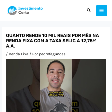
Ir
Post
MAI
Pesquisar
para
navigation
ME
o
conteúdo
QUANTO RENDE 10 MIL REAIS POR MÊS NA
RENDA FIXA COM A TAXA SELIC A 12,75%
A.A.
/
Renda Fixa
/ Por
pedrofagundes