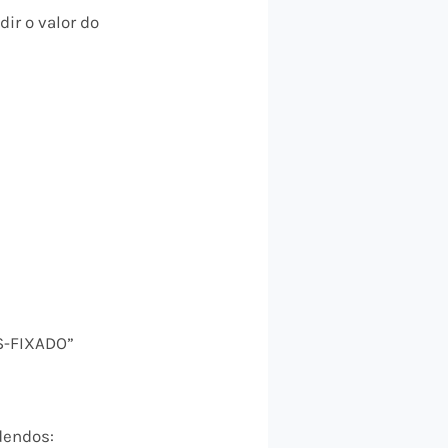
ir o valor do
S-FIXADO”
dendos: