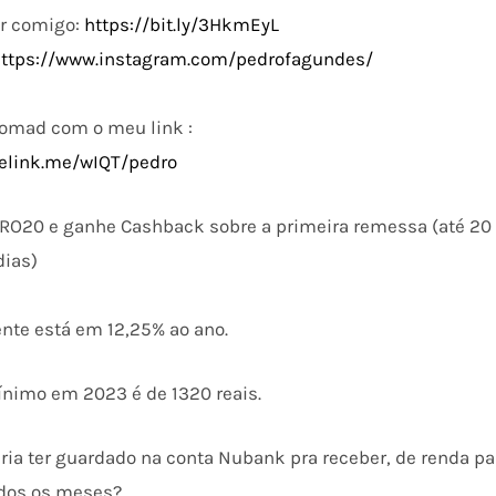
ir comigo:
https://bit.ly/3HkmEyL
https://www.instagram.com/pedrofagundes/
Nomad com o meu link :
elink.me/wIQT/pedro
DRO20 e ganhe Cashback sobre a primeira remessa (até 20
dias)
ente está em 12,25% ao ano.
mínimo em 2023 é de 1320 reais.
ria ter guardado na conta Nubank pra receber, de renda pas
dos os meses?