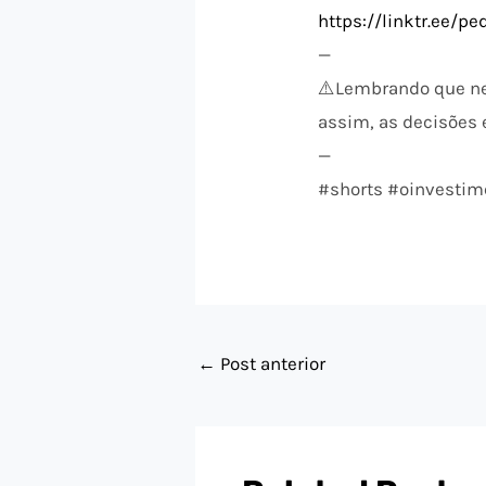
https://linktr.ee/p
—
⚠️​Lembrando que n
assim, as decisões e
—
#shorts #oinvestim
←
Post anterior