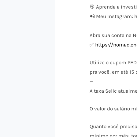
🎯 Aprenda a invest
📲 Meu Instagram:
—
Abra sua conta na 
✅
https://nomad.on
Utilize o cupom PE
pra você, em até 15 
—
A taxa Selic atualm
O valor do salário 
Quanto você precisa
mínimo por mês, to