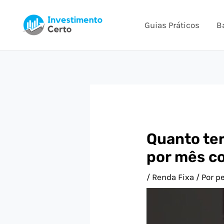
Ir
Post
para
navigation
Guias Práticos
B
o
conteúdo
Quanto ter
por mês co
/
Renda Fixa
/ Por
p