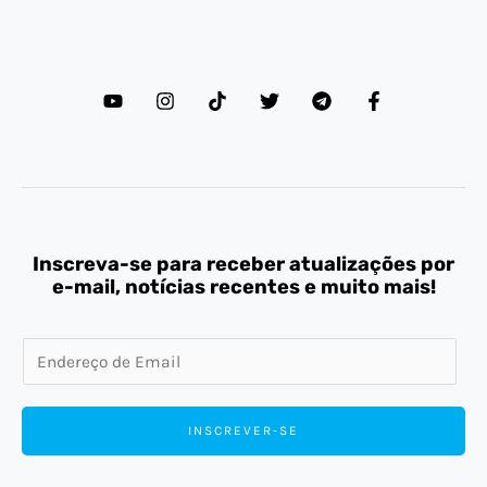
Inscreva-se para receber atualizações por
e-mail, notícias recentes e muito mais!
E
m
a
INSCREVER-SE
i
l