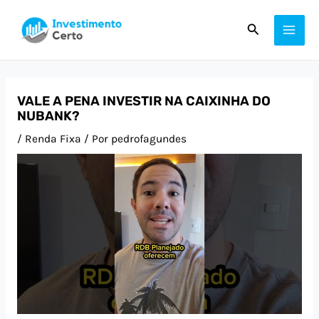
Ir
Post
MAI
Pesquisar
para
navigation
ME
o
conteúdo
VALE A PENA INVESTIR NA CAIXINHA DO
NUBANK?
/
Renda Fixa
/ Por
pedrofagundes