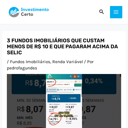
Ir
Post
MAI
Pesquisar
para
navigation
ME
o
conteúdo
3 FUNDOS IMOBILIÁRIOS QUE CUSTAM
MENOS DE R$ 10 E QUE PAGARAM ACIMA DA
SELIC
/
Fundos Imobiliários
,
Renda Variável
/ Por
pedrofagundes