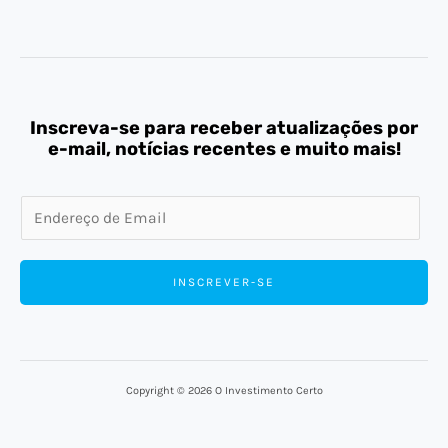
Inscreva-se para receber atualizações por
e-mail, notícias recentes e muito mais!
E
m
a
INSCREVER-SE
i
l
*
Copyright © 2026 O Investimento Certo