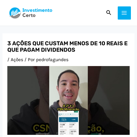
Ir
Post
MAI
Pesquisar
para
navigation
ME
o
conteúdo
3 AÇÕES QUE CUSTAM MENOS DE 10 REAIS E
QUE PAGAM DIVIDENDOS
/
Ações
/ Por
pedrofagundes