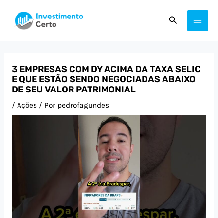
Ir
Post
MAI
Pesquisar
para
navigation
ME
o
conteúdo
3 EMPRESAS COM DY ACIMA DA TAXA SELIC
E QUE ESTÃO SENDO NEGOCIADAS ABAIXO
DE SEU VALOR PATRIMONIAL
/
Ações
/ Por
pedrofagundes