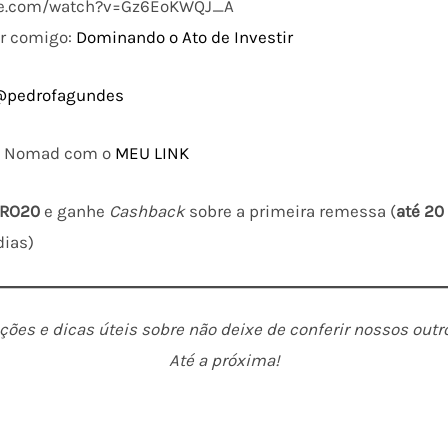
be.com/watch?v=Gz6EoKWQJ_A
ir comigo:
Dominando o Ato de Investir
@pedrofagundes
na Nomad com o
MEU LINK
RO20
e ganhe
Cashback
sobre a primeira remessa (
até 20
dias)
ões e dicas úteis sobre não deixe de conferir nossos outro
Até a próxima!