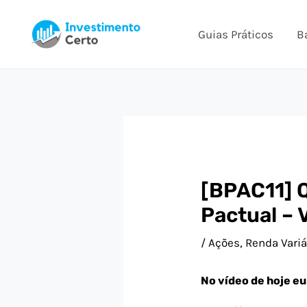
Ir
Post
para
navigation
Guias Práticos
B
o
conteúdo
[BPAC11]
Pactual – 
/
Ações
,
Renda Variá
No vídeo de hoje eu