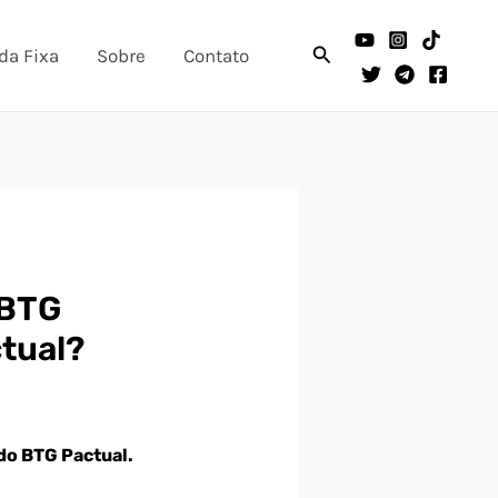
Pesquisar
da Fixa
Sobre
Contato
 BTG
ctual?
do BTG Pactual.