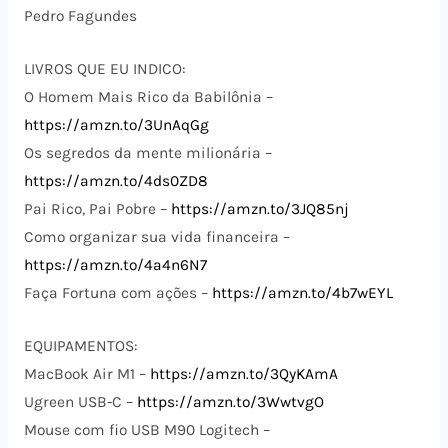
Pedro Fagundes
LIVROS QUE EU INDICO:
O Homem Mais Rico da Babilônia –
https://amzn.to/3UnAqGg
Os segredos da mente milionária –
https://amzn.to/4ds0ZD8
Pai Rico, Pai Pobre –
https://amzn.to/3JQ85nj
Como organizar sua vida financeira –
https://amzn.to/4a4n6N7
Faça Fortuna com ações –
https://amzn.to/4b7wEYL
EQUIPAMENTOS:
MacBook Air M1 –
https://amzn.to/3QyKAmA
Ugreen USB-C –
https://amzn.to/3WwtvgO
Mouse com fio USB M90 Logitech –