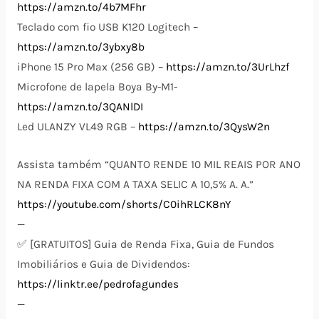
https://amzn.to/4b7MFhr
Teclado com fio USB K120 Logitech –
https://amzn.to/3ybxy8b
iPhone 15 Pro Max (256 GB) –
https://amzn.to/3UrLhzf
Microfone de lapela Boya By-M1-
https://amzn.to/3QANlDI
Led ULANZY VL49 RGB –
https://amzn.to/3QysW2n
Assista também “QUANTO RENDE 10 MIL REAIS POR ANO
NA RENDA FIXA COM A TAXA SELIC A 10,5% A. A.”
https://youtube.com/shorts/C0ihRLCK8nY
—
✅ [GRATUITOS] Guia de Renda Fixa, Guia de Fundos
Imobiliários e Guia de Dividendos:
https://linktr.ee/pedrofagundes
—