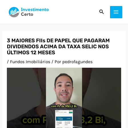
Ir
Post
MAI
Pesquisar
para
navigation
ME
o
conteúdo
3 MAIORES FIIs DE PAPEL QUE PAGARAM
DIVIDENDOS ACIMA DA TAXA SELIC NOS
ÚLTIMOS 12 MESES
/
Fundos Imobiliários
/ Por
pedrofagundes