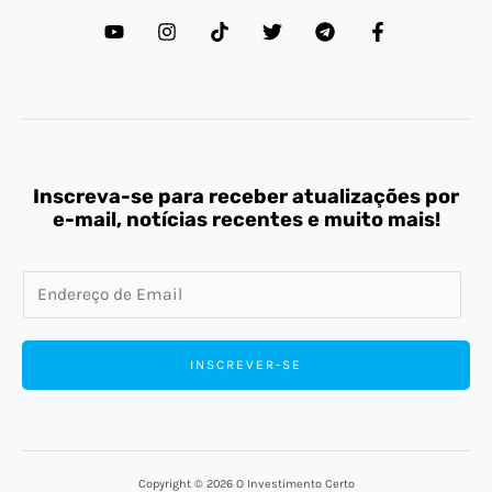
Inscreva-se para receber atualizações por
e-mail, notícias recentes e muito mais!
E
m
a
INSCREVER-SE
i
l
*
Copyright © 2026 O Investimento Certo