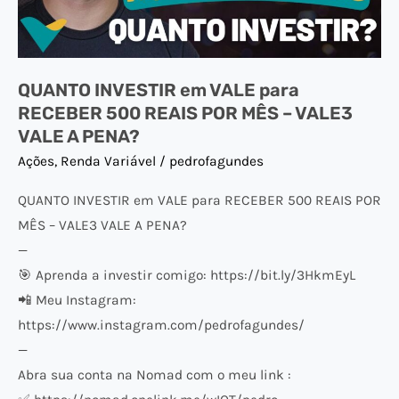
500
REAIS
POR
QUANTO INVESTIR em VALE para
MÊS
RECEBER 500 REAIS POR MÊS – VALE3
–
VALE A PENA?
VALE3
Ações
,
Renda Variável
/
pedrofagundes
VALE
A
QUANTO INVESTIR em VALE para RECEBER 500 REAIS POR
PENA?
MÊS – VALE3 VALE A PENA?
—
🎯 Aprenda a investir comigo: https://bit.ly/3HkmEyL
📲 Meu Instagram:
https://www.instagram.com/pedrofagundes/
—
Abra sua conta na Nomad com o meu link :