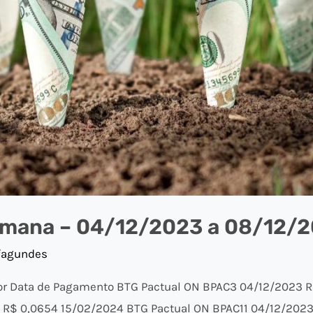
emana – 04/12/2023 a 08/12/
fagundes
or Data de Pagamento BTG Pactual ON BPAC3 04/12/2023 
 R$ 0,0654 15/02/2024 BTG Pactual ON BPAC11 04/12/2023