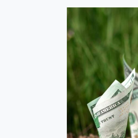
Data
Com
da
Semana
–
11/12/2023
a
15/12/2023