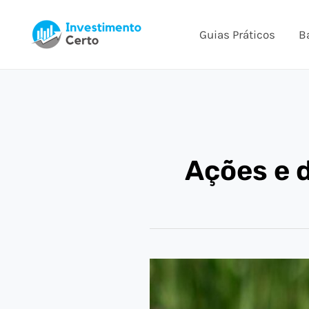
Ir
para
Guias Práticos
B
o
conteúdo
Ações e 
Data
Com