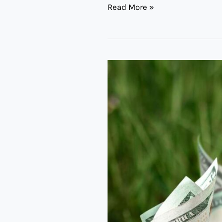
Read More »
Data
Com
da
Semana
–
04/12/2023
a
08/12/2023