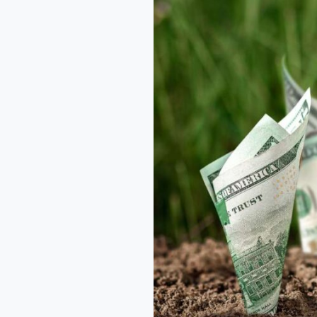
da
Semana
–
18/12/2023
a
22/12/2023