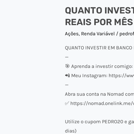
A
QUANTO INVEST
PENA
REAIS POR MÊS
Ações
,
Renda Variável
/
pedro
QUANTO INVESTIR EM BANCO D
—
🎯 Aprenda a investir comigo:
📲 Meu Instagram: https://w
—
Abra sua conta na Nomad com 
✅ https://nomad.onelink.me/
Utilize o cupom PEDRO20 e ga
dias)