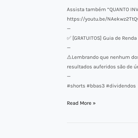
Assista também “QUANTO INVE
https://youtu.be/NAekwz2Tt
—
✅ [GRATUITOS] Guia de Renda F
—
⚠️​Lembrando que nenhum dos 
resultados auferidos são de ún
—
#shorts #bbas3 #dividendos
Read More »