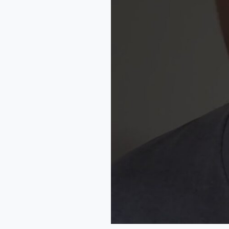
EM
BANCO
DO
BRASIL
PRA
GANHAR
MIL
REAIS
POR
MÊS
DE
DIVIDENDOS
–
BBSA3
VALE