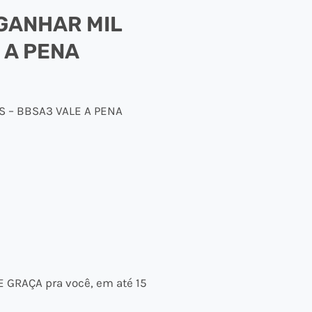
 GANHAR MIL
 A PENA
 – BBSA3 VALE A PENA
E GRAÇA pra você, em até 15