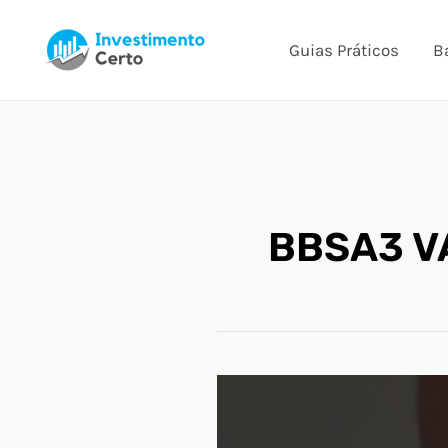
Ir
para
Guias Práticos
B
o
conteúdo
BBSA3 V
QUANTO
INVESTIR