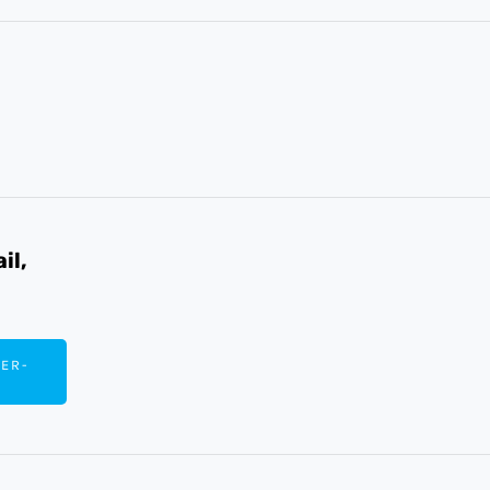
il,
ER-