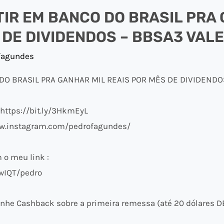
IR EM BANCO DO BRASIL PRA
 DE DIVIDENDOS – BBSA3 VALE
fagundes
O BRASIL PRA GANHAR MIL REAIS POR MÊS DE DIVIDENDOS
 https://bit.ly/3HkmEyL
ww.instagram.com/pedrofagundes/
o meu link :
wIQT/pedro
nhe Cashback sobre a primeira remessa (até 20 dólares D