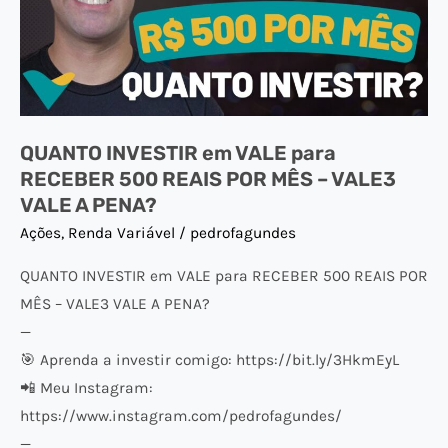
para
RECEBER
500
REAIS
POR
QUANTO INVESTIR em VALE para
MÊS
RECEBER 500 REAIS POR MÊS – VALE3
–
VALE A PENA?
VALE3
Ações
,
Renda Variável
/
pedrofagundes
VALE
A
QUANTO INVESTIR em VALE para RECEBER 500 REAIS POR
PENA?
MÊS – VALE3 VALE A PENA?
—
🎯 Aprenda a investir comigo: https://bit.ly/3HkmEyL
📲 Meu Instagram:
https://www.instagram.com/pedrofagundes/
—