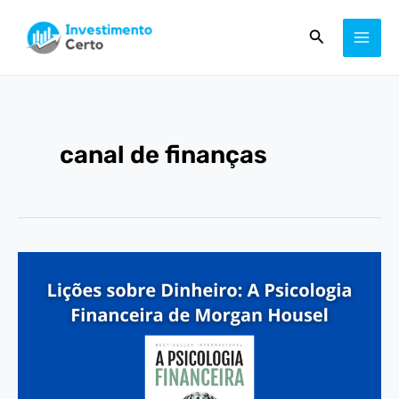
Ir
MAI
Pesquisar
para
ME
o
conteúdo
canal de finanças
Lições
sobre
Dinheiro:
A
Psicologia
Financeira