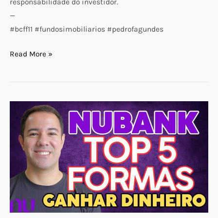
responsabilidade do investidor.
—
#bcff11 #fundosimobiliarios #pedrofagundes
Read More »
COMO
GANHAR
DINHEIRO
COM
O
NUBANK:
5
FORMAS
SIMPLES