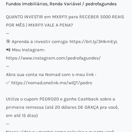
Fundos Imobiliários
,
Renda Variável
/
pedrofagundes
VALE
A
QUANTO INVESTIR em MXRF11 para RECEBER 5000 REAIS
PENA?
POR MÊS | MXRF11 VALE A PENA?
—
🎯 Aprenda a investir comigo: https://bit.ly/3HkmEyL
📲 Meu Instagram:
https://www.instagram.com/pedrofagundes/
—
Abra sua conta na Nomad com o meu link :
✅ https://nomad.onelink.me/wIQT/pedro
Utilize o cupom PEDRO20 e ganhe Cashback sobre a
primeira remessa (até 20 dólares DE GRAÇA pra você,
em até 15 dias)
—