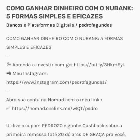
COMO GANHAR DINHEIRO COM O NUBANK:
E
5 FORMAS SIMPLES E EFICAZES
EFICAZES
Bancos e Plataformas Digitais
/
pedrofagundes
COMO GANHAR DINHEIRO COM O NUBANK: 5 FORMAS
SIMPLES E EFICAZES
—
🎯 Aprenda a investir comigo: https://bit.ly/3HkmEyL
📲 Meu Instagram:
https://www.instagram.com/pedrofagundes/
—
Abra sua conta na Nomad com o meu link :
✅ https://nomad.onelink.me/wIQT/pedro
Utilize o cupom PEDRO20 e ganhe Cashback sobre a
primeira remessa (até 20 dólares DE GRAÇA pra você,