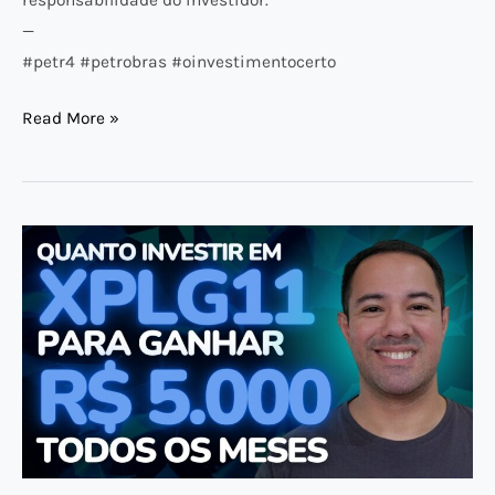
—
#petr4 #petrobras #oinvestimentocerto
Read More »
QUANTO
INVESTIR
em
XPLG11
para
RECEBER
5000
REAIS
POR