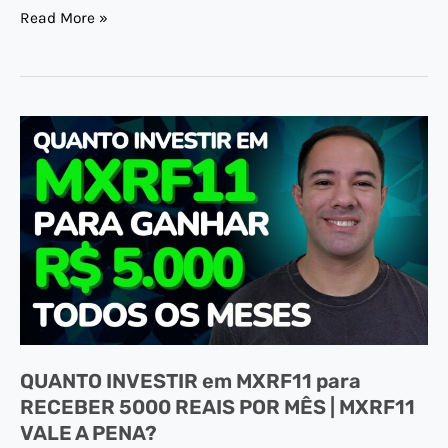
Read More »
QUANTO
INVESTIR
em
MXRF11
para
RECEBER
5000
REAIS
POR
QUANTO INVESTIR em MXRF11 para
MÊS
RECEBER 5000 REAIS POR MÊS | MXRF11
|
VALE A PENA?
MXRF11