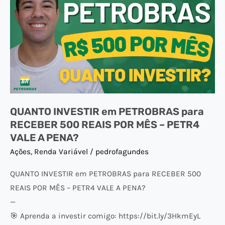
em
PETROBRAS
para
RECEBER
500
REAIS
POR
QUANTO INVESTIR em PETROBRAS para
MÊS
RECEBER 500 REAIS POR MÊS – PETR4
–
VALE A PENA?
PETR4
Ações
,
Renda Variável
/
pedrofagundes
VALE
A
QUANTO INVESTIR em PETROBRAS para RECEBER 500
PENA?
REAIS POR MÊS – PETR4 VALE A PENA?
—
🎯 Aprenda a investir comigo: https://bit.ly/3HkmEyL