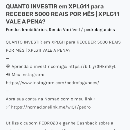
QUANTO INVESTIR em XPLG11 para
MÊS
RECEBER 5000 REAIS POR MÊS | XPLG11
|
VALE A PENA?
XPLG11
Fundos Imobiliários
,
Renda Variável
/
pedrofagundes
VALE
A
QUANTO INVESTIR em XPLG11 para RECEBER 5000 REAIS
PENA?
POR MÊS | XPLG11 VALE A PENA?
—
🎯 Aprenda a investir comigo: https://bit.ly/3HkmEyL
📲 Meu Instagram:
https://www.instagram.com/pedrofagundes/
—
Abra sua conta na Nomad com o meu link :
✅ https://nomad.onelink.me/wIQT/pedro
Utilize o cupom PEDRO20 e ganhe Cashback sobre a