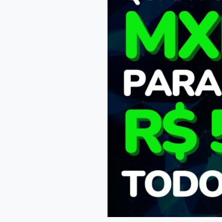
em
MXRF11
para
RECEBER
5000
REAIS
POR
MÊS
|
MXRF11
VALE
A
PENA?