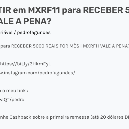
IR em MXRF11 para RECEBER 
ALE A PENA?
riável
/
pedrofagundes
para RECEBER 5000 REAIS POR MÊS | MXRF11 VALE A PENA
 https://bit.ly/3HkmEyL
ww.instagram.com/pedrofagundes/
o meu link :
wIQT/pedro
nhe Cashback sobre a primeira remessa (até 20 dólares D