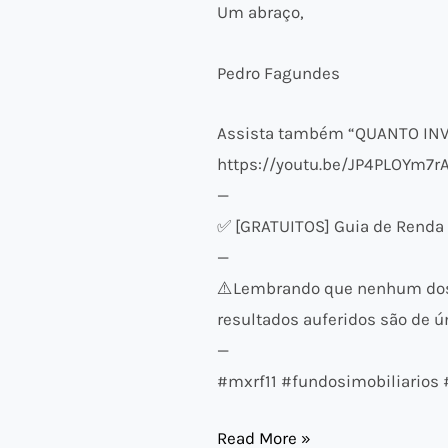
Um abraço,
Pedro Fagundes
Assista também “QUANTO INV
https://youtu.be/JP4PLOYm7r
—
✅ [GRATUITOS] Guia de Renda F
—
⚠️​Lembrando que nenhum dos 
resultados auferidos são de ún
—
#mxrf11 #fundosimobiliarios
Read More »