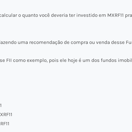
lcular o quanto você deveria ter investido em MXRF11 pra
fazendo uma recomendação de compra ou venda desse Fun
se FII como exemplo, pois ele hoje é um dos fundos imobi
1
MXRF11
XRF11