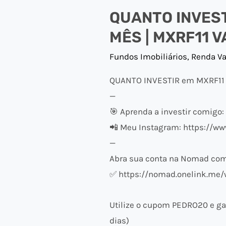
QUANTO INVEST
MÊS | MXRF11 V
Fundos Imobiliários
,
Renda Va
QUANTO INVESTIR em MXRF11 
—
🎯 Aprenda a investir comigo:
📲 Meu Instagram: https://w
—
Abra sua conta na Nomad com 
✅ https://nomad.onelink.me/
Utilize o cupom PEDRO20 e ga
dias)