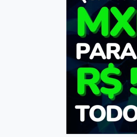
em
MXRF11
para
RECEBER
5000
REAIS
POR
MÊS
|
MXRF11
VALE
A
PENA?