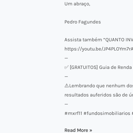
Um abraço,
Pedro Fagundes
Assista também “QUANTO INV
https://youtu.be/JP4PLOYm7r
—
✅ [GRATUITOS] Guia de Renda F
—
⚠️​Lembrando que nenhum dos 
resultados auferidos são de ún
—
#mxrf11 #fundosimobiliarios
Read More »