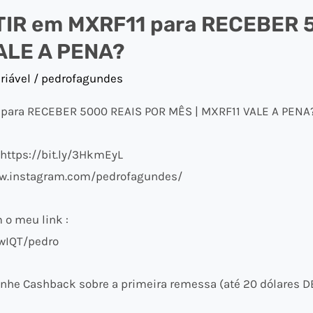
IR em MXRF11 para RECEBER 
ALE A PENA?
riável
/
pedrofagundes
para RECEBER 5000 REAIS POR MÊS | MXRF11 VALE A PENA
 https://bit.ly/3HkmEyL
ww.instagram.com/pedrofagundes/
o meu link :
wIQT/pedro
nhe Cashback sobre a primeira remessa (até 20 dólares D