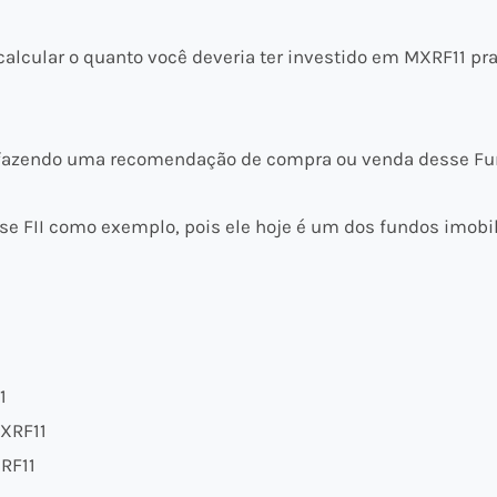
lcular o quanto você deveria ter investido em MXRF11 pra
fazendo uma recomendação de compra ou venda desse Fun
se FII como exemplo, pois ele hoje é um dos fundos imobi
1
MXRF11
XRF11