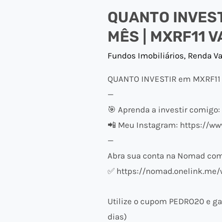
QUANTO INVEST
MÊS | MXRF11 V
Fundos Imobiliários
,
Renda Va
QUANTO INVESTIR em MXRF11 
—
🎯 Aprenda a investir comigo:
📲 Meu Instagram: https://w
—
Abra sua conta na Nomad com 
✅ https://nomad.onelink.me/
Utilize o cupom PEDRO20 e ga
dias)