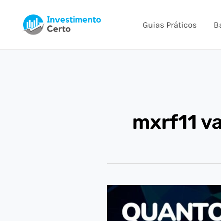
Ir
para
Guias Práticos
B
o
conteúdo
mxrf11 va
QUANTO
INVESTIR