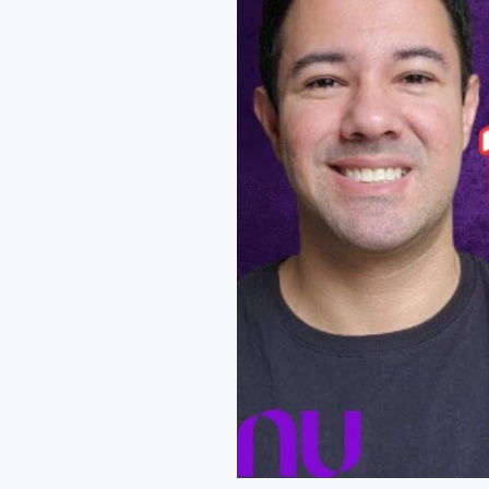
10000
REAIS
NAS
CAIXINHAS
DO
NUBANK
COM
A
SELIC A 12,25% A.
A.