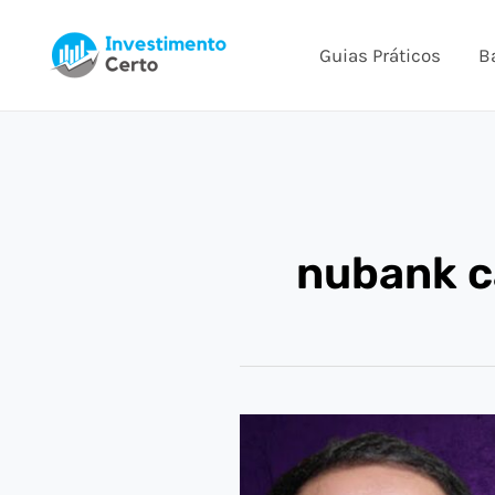
Ir
para
Guias Práticos
B
o
conteúdo
nubank c
QUANTO
RENDE