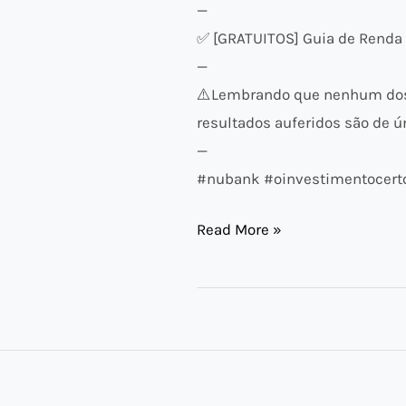
—
✅ [GRATUITOS] Guia de Renda F
—
⚠️​Lembrando que nenhum dos 
resultados auferidos são de ún
—
#nubank #oinvestimentocert
Read More »