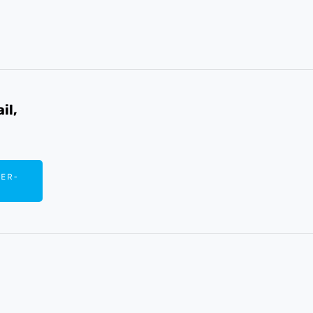
il,
ER-