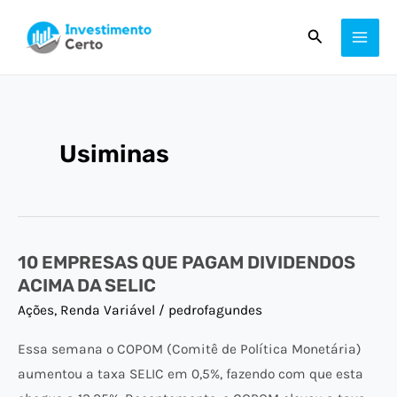
Ir
MAI
Pesquisar
para
ME
o
conteúdo
Usiminas
10 EMPRESAS QUE PAGAM DIVIDENDOS
10
ACIMA DA SELIC
EMPRESAS
Ações
,
Renda Variável
/
pedrofagundes
QUE
PAGAM
Essa semana o COPOM (Comitê de Política Monetária)
DIVIDENDOS
aumentou a taxa SELIC em 0,5%, fazendo com que esta
ACIMA