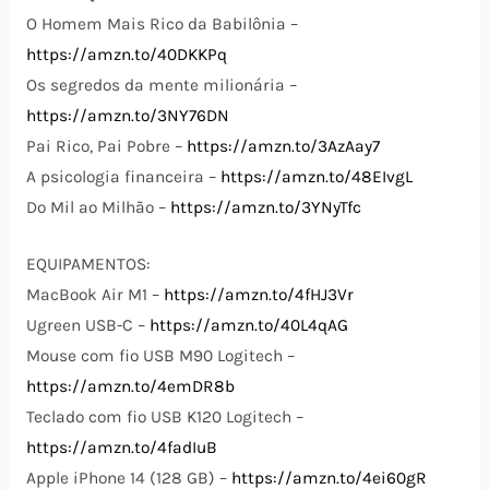
O Homem Mais Rico da Babilônia –
https://amzn.to/40DKKPq
Os segredos da mente milionária –
https://amzn.to/3NY76DN
Pai Rico, Pai Pobre –
https://amzn.to/3AzAay7
A psicologia financeira –
https://amzn.to/48EIvgL
Do Mil ao Milhão –
https://amzn.to/3YNyTfc
EQUIPAMENTOS:
MacBook Air M1 –
https://amzn.to/4fHJ3Vr
Ugreen USB-C –
https://amzn.to/40L4qAG
Mouse com fio USB M90 Logitech –
https://amzn.to/4emDR8b
Teclado com fio USB K120 Logitech –
https://amzn.to/4fadIuB
Apple iPhone 14 (128 GB) –
https://amzn.to/4ei60gR