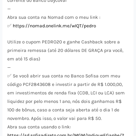
corrente do Banco Daycoval
—
Abra sua conta na Nomad com o meu link :
✅
https://nomad.onelink.me/wIQT/pedro
Utilize o cupom PEDRO20 e ganhe Cashback sobre a
primeira remessa (até 20 dólares DE GRAÇA pra você,
em até 15 dias)
—
✅ Se você abrir sua conta no Banco Sofisa com meu
código PCF2843608 e investir a partir de R$ 1.000,00,
em investimentos de renda fixa (CDB, LCI ou LCA) sem
liquidez por pelo menos 1 ano, nós dois ganhamos R$
100 de bônus, caso a conta seja aberta até o dia 1 de
novembro. Após isso, o valor vai para R$ 50.
Abra sua conta usando o link:
https://sd.sofisadireto.com.br/MGM/IndiqueEGanhe/?