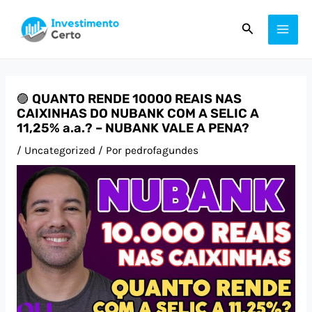
Ir
Post
MAI
Pesquisar
para
navigation
ME
o
conteúdo
🟣 QUANTO RENDE 10000 REAIS NAS
CAIXINHAS DO NUBANK COM A SELIC A
11,25% a.a.? – NUBANK VALE A PENA?
/
Uncategorized
/ Por
pedrofagundes