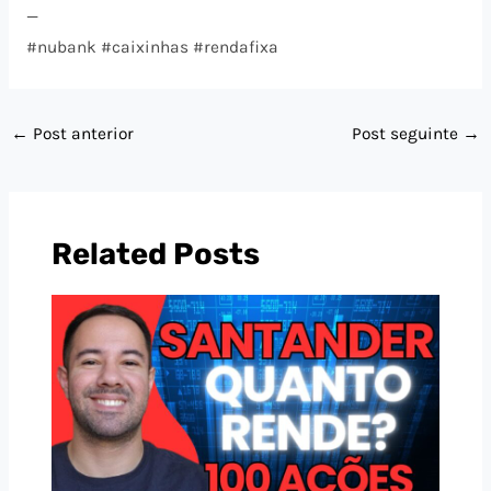
—
#nubank #caixinhas #rendafixa
←
Post anterior
Post seguinte
→
Related Posts