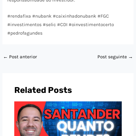
responsabilidade do investidor.
#rendafixa #nubank #caixinhadonubank #FGC
#investimentos #selic #CDI #oinvestimentocerto
#pedrofagundes
←
Post anterior
Post seguinte
→
Related Posts