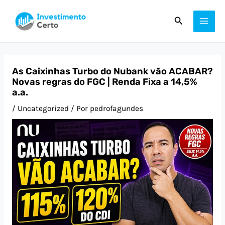
Ir
Post
MAI
Pesquisar
para
navigation
ME
o
conteúdo
As Caixinhas Turbo do Nubank vão ACABAR?
Novas regras do FGC | Renda Fixa a 14,5%
a.a.
/
Uncategorized
/ Por
pedrofagundes