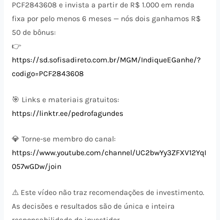
PCF2843608 e invista a partir de R$ 1.000 em renda
fixa por pelo menos 6 meses — nós dois ganhamos R$
50 de bônus:
👉
https://sd.sofisadireto.com.br/MGM/IndiqueEGanhe/?
codigo=PCF2843608
🎯 Links e materiais gratuitos:
https://linktr.ee/pedrofagundes
💎 Torne-se membro do canal:
https://www.youtube.com/channel/UC2bwYy3ZFXV12YqI
057wGDw/join
⚠️ Este vídeo não traz recomendações de investimento.
As decisões e resultados são de única e inteira