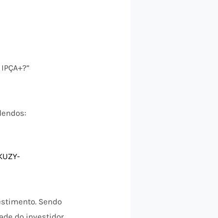
 IPÇA+?”
dendos:
KUZY-
estimento. Sendo
ade do investidor.