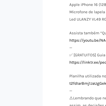
Apple iPhone 16 (12
Microfone de lapela
Led ULANZY VL49 R
Assista também “Qu
https://youtu.be/
—
✅ [GRATUITOS] Guia 
https://linktr.ee/p
Planilha utilizada n
t2fdIarBmj1JaUgGe
—
⚠️​Lembrando que n
assim, as decisões e