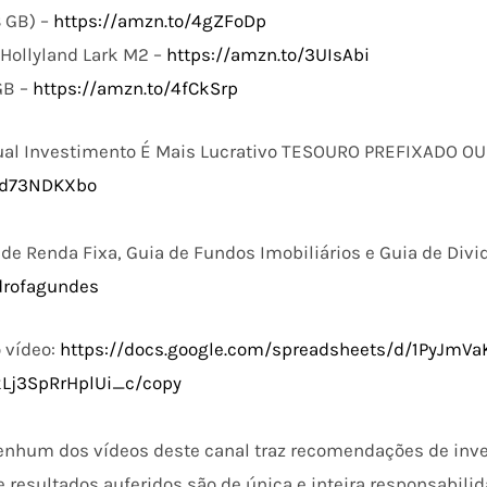
8 GB) –
https://amzn.to/4gZFoDp
 Hollyland Lark M2 –
https://amzn.to/3UIsAbi
GB –
https://amzn.to/4fCkSrp
al Investimento É Mais Lucrativo TESOURO PREFIXADO OU
NAd73NDKXbo
de Renda Fixa, Guia de Fundos Imobiliários e Guia de Divi
edrofagundes
o vídeo:
https://docs.google.com/spreadsheets/d/1PyJmVa
kLj3SpRrHplUi_c/copy
enhum dos vídeos deste canal traz recomendações de inv
 resultados auferidos são de única e inteira responsabilid