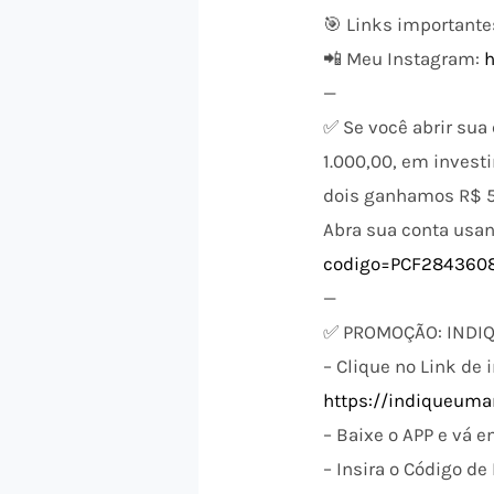
🎯 Links importante
📲 Meu Instagram:
—
✅ Se você abrir sua
1.000,00, em invest
dois ganhamos R$ 5
Abra sua conta usan
codigo=PCF284360
—
✅ PROMOÇÃO: INDIQ
– Clique no Link de
https://indiqueuma
– Baixe o APP e vá e
– Insira o Código d