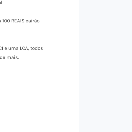
al
s 100 REAIS cairão
CI e uma LCA, todos
nde mais.