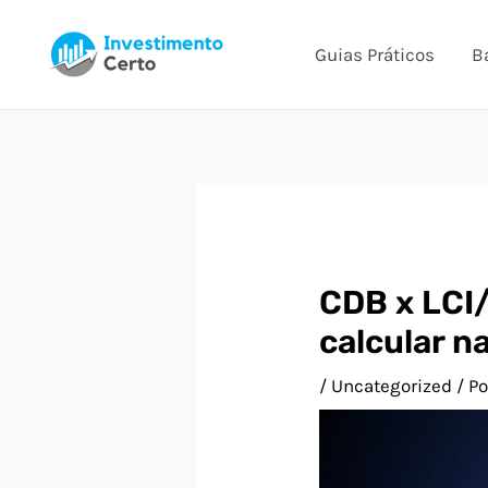
Ir
Post
para
navigation
Guias Práticos
B
o
conteúdo
CDB x LCI
calcular 
/
Uncategorized
/ P