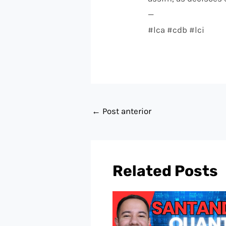
—
#lca #cdb #lci
←
Post anterior
Related Posts