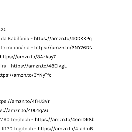
CO:
da Babilônia –
https://amzn.to/40DKKPq
te milionária –
https://amzn.to/3NY76DN
https://amzn.to/3AzAay7
ira –
https://amzn.to/48EIvgL
ttps://amzn.to/3YNyTfc
tps://amzn.to/4fHJ3Vr
ps://amzn.to/40L4qAG
M90 Logitech –
https://amzn.to/4emDR8b
 K120 Logitech –
https://amzn.to/4fadIuB