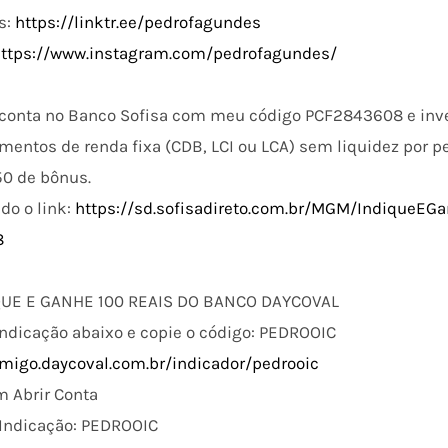
s:
https://linktr.ee/pedrofagundes
https://www.instagram.com/pedrofagundes/
 conta no Banco Sofisa com meu código PCF2843608 e inves
imentos de renda fixa (CDB, LCI ou LCA) sem liquidez por p
0 de bônus.
do o link:
https://sd.sofisadireto.com.br/MGM/IndiqueEG
8
UE E GANHE 100 REAIS DO BANCO DAYCOVAL
 indicação abaixo e copie o código: PEDROOIC
migo.daycoval.com.br/indicador/pedrooic
m Abrir Conta
e Indicação: PEDROOIC