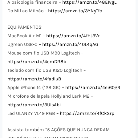
A psicologia financeira –
https://amzn.to/48EIvgL
Do Mil ao Milhão –
https://amzn.to/3YNyTfc
EQUIPAMENTOS:
MacBook Air M1 –
https://amzn.to/4fHJ3Vr
Ugreen USB-C –
https://amzn.to/40L4qAG
Mouse com fio USB M90 Logitech –
https://amzn.to/4emDR8b
Teclado com fio USB K120 Logitech –
https://amzn.to/4fadIuB
Apple iPhone 14 (128 GB) –
https://amzn.to/4ei60gR
Microfone de lapela Hollyland Lark M2 –
https://amzn.to/3UIsAbi
Led ULANZY VL49 RGB –
https://amzn.to/4fCkSrp
Assista também “5 AÇÕES QUE NUNCA DERAM