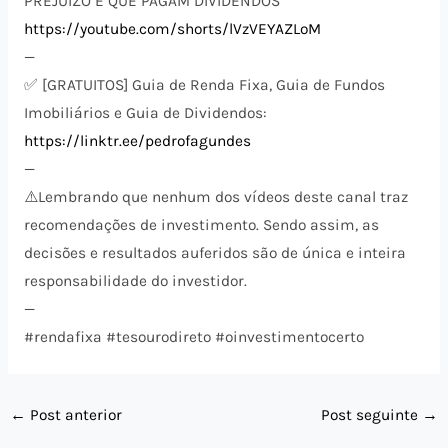
PREJUÍZO E QUE PAGAM DIVIDENDOS”
https://youtube.com/shorts/lVzVEYAZLoM
—
✅ [GRATUITOS] Guia de Renda Fixa, Guia de Fundos
Imobiliários e Guia de Dividendos:
https://linktr.ee/pedrofagundes
—
⚠️​Lembrando que nenhum dos vídeos deste canal traz
recomendações de investimento. Sendo assim, as
decisões e resultados auferidos são de única e inteira
responsabilidade do investidor.
—
#rendafixa #tesourodireto #oinvestimentocerto
←
Post anterior
Post seguinte
→