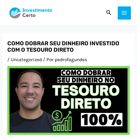
Ir
Post
MAI
Pesquisar
para
navigation
ME
o
conteúdo
COMO DOBRAR SEU DINHEIRO INVESTIDO
COM O TESOURO DIRETO
/
Uncategorized
/ Por
pedrofagundes