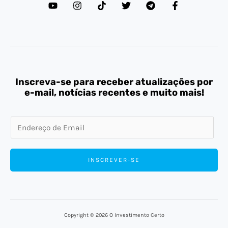
Inscreva-se para receber atualizações por
e-mail, notícias recentes e muito mais!
E
m
a
INSCREVER-SE
i
l
*
Copyright © 2026 O Investimento Certo