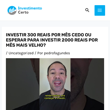
Ir
Post
MAI
Pesquisar
para
navigation
ME
o
conteúdo
INVESTIR 300 REAIS POR MÊS CEDO OU
ESPERAR PARA INVESTIR 2000 REAIS POR
MÊS MAIS VELHO?
/
Uncategorized
/ Por
pedrofagundes