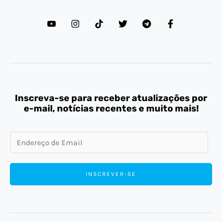
Inscreva-se para receber atualizações por
e-mail, notícias recentes e muito mais!
E
m
a
INSCREVER-SE
i
l
*