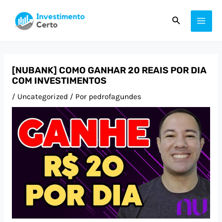
Ir
Post
MAI
Pesquisar
para
navigation
ME
o
conteúdo
[NUBANK] COMO GANHAR 20 REAIS POR DIA
COM INVESTIMENTOS
/
Uncategorized
/ Por
pedrofagundes