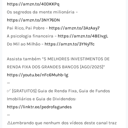
https://amzn.to/40DKKPq
Os segredos da mente milionária –
https://amzn.to/3NY76DN
Pai Rico, Pai Pobre –
https://amzn.to/3AzAay7
A psicologia financeira –
https://amzn.to/48EIvgL
Do Mil ao Milhão –
https://amzn.to/3YNyTfc
Assista também “5 MELHORES INVESTIMENTOS DE
RENDA FIXA DOS GRANDES BANCOS [AGO/2025]”
https://youtu.be/nFc6Muhb-1g
—
✅ [GRATUITOS] Guia de Renda Fixa, Guia de Fundos
Imobiliários e Guia de Dividendos:
https://linktr.ee/pedrofagundes
—
⚠️​Lembrando que nenhum dos vídeos deste canal traz