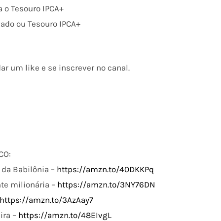
 o Tesouro IPCA+
xado ou Tesouro IPCA+
ar um like e se inscrever no canal.
CO:
da Babilônia –
https://amzn.to/40DKKPq
te milionária –
https://amzn.to/3NY76DN
https://amzn.to/3AzAay7
ira –
https://amzn.to/48EIvgL