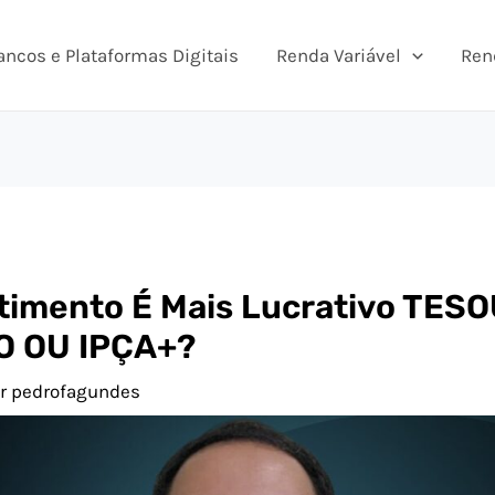
ancos e Plataformas Digitais
Renda Variável
Ren
stimento É Mais Lucrativo TES
O OU IPÇA+?
or
pedrofagundes