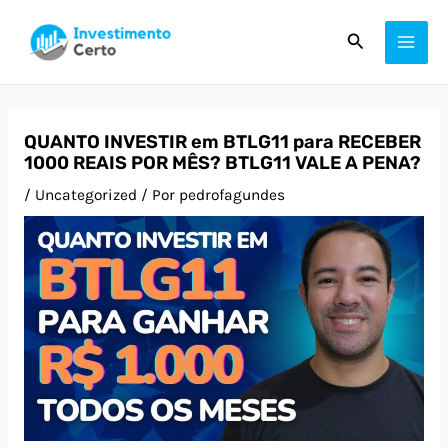
Ir
Post
MAI
Pesquisar
para
navigation
ME
o
conteúdo
QUANTO INVESTIR em BTLG11 para RECEBER
1000 REAIS POR MÊS? BTLG11 VALE A PENA?
/
Uncategorized
/ Por
pedrofagundes