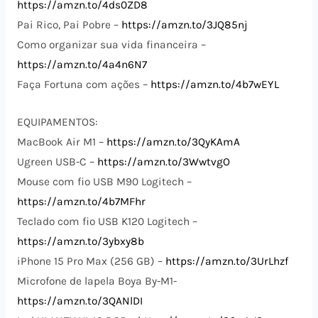
https://amzn.to/4ds0ZD8
Pai Rico, Pai Pobre –
https://amzn.to/3JQ85nj
Como organizar sua vida financeira –
https://amzn.to/4a4n6N7
Faça Fortuna com ações –
https://amzn.to/4b7wEYL
EQUIPAMENTOS:
MacBook Air M1 –
https://amzn.to/3QyKAmA
Ugreen USB-C –
https://amzn.to/3WwtvgO
Mouse com fio USB M90 Logitech –
https://amzn.to/4b7MFhr
Teclado com fio USB K120 Logitech –
https://amzn.to/3ybxy8b
iPhone 15 Pro Max (256 GB) –
https://amzn.to/3UrLhzf
Microfone de lapela Boya By-M1-
https://amzn.to/3QANlDI