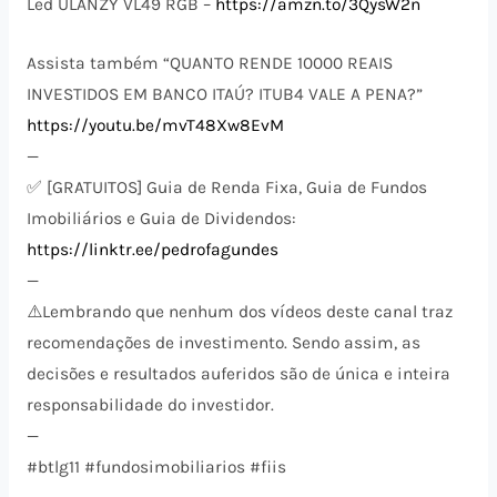
Led ULANZY VL49 RGB –
https://amzn.to/3QysW2n
Assista também “QUANTO RENDE 10000 REAIS
INVESTIDOS EM BANCO ITAÚ? ITUB4 VALE A PENA?”
https://youtu.be/mvT48Xw8EvM
—
✅ [GRATUITOS] Guia de Renda Fixa, Guia de Fundos
Imobiliários e Guia de Dividendos:
https://linktr.ee/pedrofagundes
—
⚠️​Lembrando que nenhum dos vídeos deste canal traz
recomendações de investimento. Sendo assim, as
decisões e resultados auferidos são de única e inteira
responsabilidade do investidor.
—
#btlg11 #fundosimobiliarios #fiis