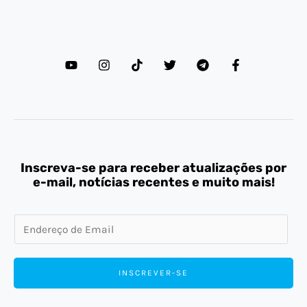
Inscreva-se para receber atualizações por
e-mail, notícias recentes e muito mais!
E
m
a
INSCREVER-SE
i
l