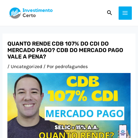
Ir
Post
MAI
Pesquisar
para
navigation
ME
o
conteúdo
QUANTO RENDE CDB 107% DO CDI DO
MERCADO PAGO? CDB DO MERCADO PAGO
VALE A PENA?
/
Uncategorized
/ Por
pedrofagundes