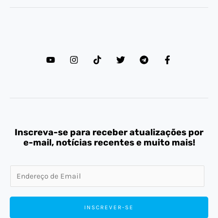
Inscreva-se para receber atualizações por
e-mail, notícias recentes e muito mais!
E
m
a
INSCREVER-SE
i