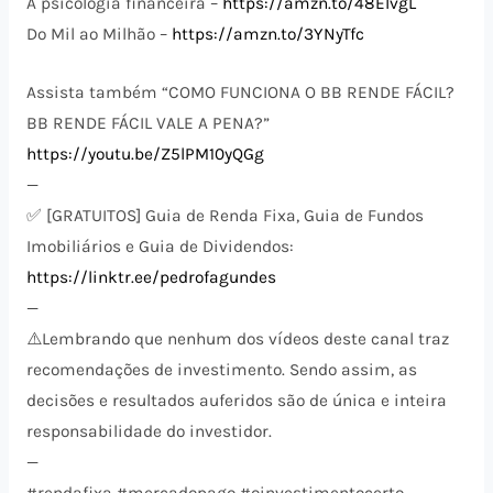
A psicologia financeira –
https://amzn.to/48EIvgL
Do Mil ao Milhão –
https://amzn.to/3YNyTfc
Assista também “COMO FUNCIONA O BB RENDE FÁCIL?
BB RENDE FÁCIL VALE A PENA?”
https://youtu.be/Z5lPM10yQGg
—
✅ [GRATUITOS] Guia de Renda Fixa, Guia de Fundos
Imobiliários e Guia de Dividendos:
https://linktr.ee/pedrofagundes
—
⚠️​Lembrando que nenhum dos vídeos deste canal traz
recomendações de investimento. Sendo assim, as
decisões e resultados auferidos são de única e inteira
responsabilidade do investidor.
—