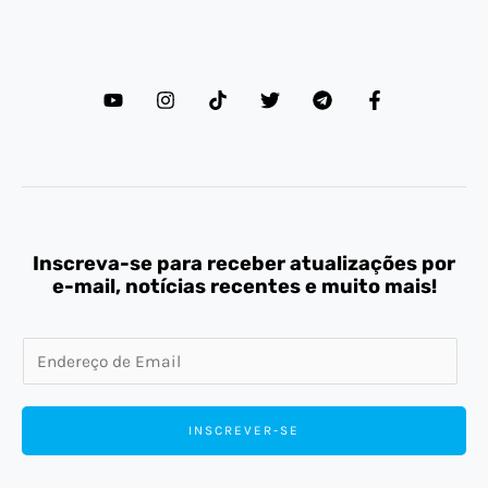
Inscreva-se para receber atualizações por
e-mail, notícias recentes e muito mais!
E
m
a
INSCREVER-SE
i
l