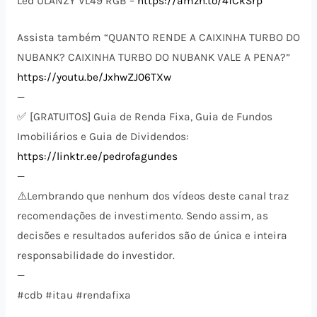
Led ULANZY VL49 RGB –
https://amzn.to/4fCkSrp
Assista também “QUANTO RENDE A CAIXINHA TURBO DO
NUBANK? CAIXINHA TURBO DO NUBANK VALE A PENA?”
https://youtu.be/JxhwZJ06TXw
—
✅ [GRATUITOS] Guia de Renda Fixa, Guia de Fundos
Imobiliários e Guia de Dividendos:
https://linktr.ee/pedrofagundes
—
⚠️​Lembrando que nenhum dos vídeos deste canal traz
recomendações de investimento. Sendo assim, as
decisões e resultados auferidos são de única e inteira
responsabilidade do investidor.
—
#cdb #itau #rendafixa