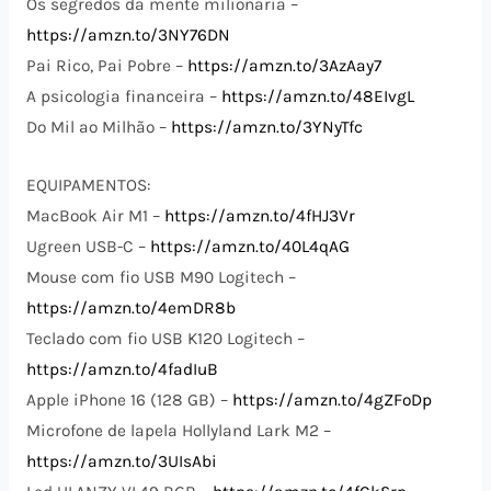
Os segredos da mente milionária –
https://amzn.to/3NY76DN
Pai Rico, Pai Pobre –
https://amzn.to/3AzAay7
A psicologia financeira –
https://amzn.to/48EIvgL
Do Mil ao Milhão –
https://amzn.to/3YNyTfc
EQUIPAMENTOS:
MacBook Air M1 –
https://amzn.to/4fHJ3Vr
Ugreen USB-C –
https://amzn.to/40L4qAG
Mouse com fio USB M90 Logitech –
https://amzn.to/4emDR8b
Teclado com fio USB K120 Logitech –
https://amzn.to/4fadIuB
Apple iPhone 16 (128 GB) –
https://amzn.to/4gZFoDp
Microfone de lapela Hollyland Lark M2 –
https://amzn.to/3UIsAbi