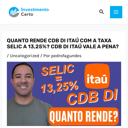
Ir
Post
MAI
Pesquisar
para
navigation
ME
o
conteúdo
QUANTO RENDE CDB DI ITAÚ COM A TAXA
SELIC A 13,25%? CDB DI ITAÚ VALE A PENA?
/
Uncategorized
/ Por
pedrofagundes