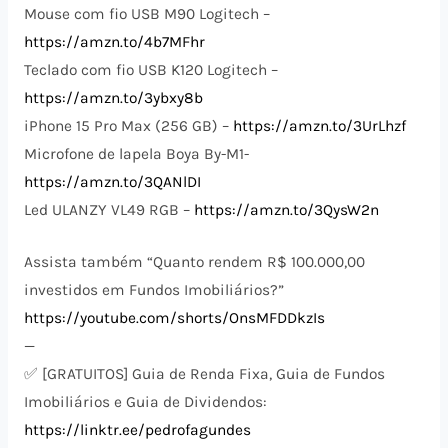
Mouse com fio USB M90 Logitech –
https://amzn.to/4b7MFhr
Teclado com fio USB K120 Logitech –
https://amzn.to/3ybxy8b
iPhone 15 Pro Max (256 GB) –
https://amzn.to/3UrLhzf
Microfone de lapela Boya By-M1-
https://amzn.to/3QANlDI
Led ULANZY VL49 RGB –
https://amzn.to/3QysW2n
Assista também “Quanto rendem R$ 100.000,00
investidos em Fundos Imobiliários?”
https://youtube.com/shorts/OnsMFDDkzIs
—
✅ [GRATUITOS] Guia de Renda Fixa, Guia de Fundos
Imobiliários e Guia de Dividendos:
https://linktr.ee/pedrofagundes