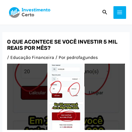
Ir
Post
MAI
Pesquisar
para
navigation
ME
o
conteúdo
O QUE ACONTECE SE VOCÊ INVESTIR 5 MIL
REAIS POR MÊS?
/
Educação Financeira
/ Por
pedrofagundes