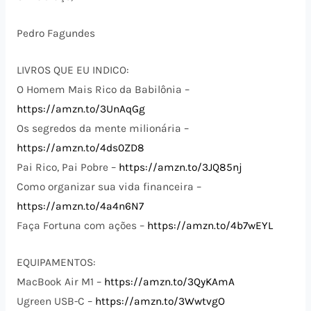
Pedro Fagundes
LIVROS QUE EU INDICO:
O Homem Mais Rico da Babilônia –
https://amzn.to/3UnAqGg
Os segredos da mente milionária –
https://amzn.to/4ds0ZD8
Pai Rico, Pai Pobre –
https://amzn.to/3JQ85nj
Como organizar sua vida financeira –
https://amzn.to/4a4n6N7
Faça Fortuna com ações –
https://amzn.to/4b7wEYL
EQUIPAMENTOS:
MacBook Air M1 –
https://amzn.to/3QyKAmA
Ugreen USB-C –
https://amzn.to/3WwtvgO