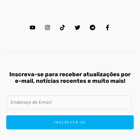
Inscreva-se para receber atualizações por
e-mail, notícias recentes e muito mais!
E
m
a
INSCREVER-SE
i
l