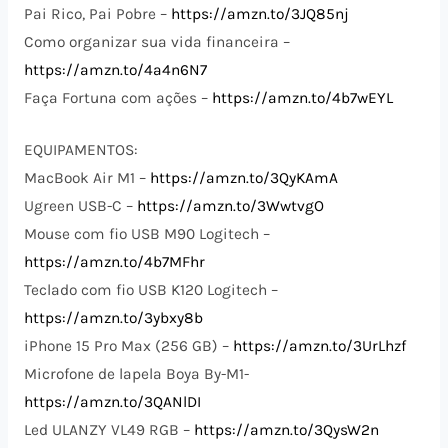
Pai Rico, Pai Pobre –
https://amzn.to/3JQ85nj
Como organizar sua vida financeira –
https://amzn.to/4a4n6N7
Faça Fortuna com ações –
https://amzn.to/4b7wEYL
EQUIPAMENTOS:
MacBook Air M1 –
https://amzn.to/3QyKAmA
Ugreen USB-C –
https://amzn.to/3WwtvgO
Mouse com fio USB M90 Logitech –
https://amzn.to/4b7MFhr
Teclado com fio USB K120 Logitech –
https://amzn.to/3ybxy8b
iPhone 15 Pro Max (256 GB) –
https://amzn.to/3UrLhzf
Microfone de lapela Boya By-M1-
https://amzn.to/3QANlDI
Led ULANZY VL49 RGB –
https://amzn.to/3QysW2n