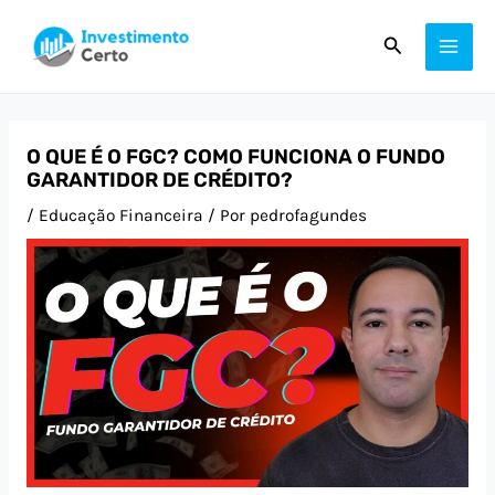
Ir
Post
MAI
Pesquisar
para
navigation
ME
o
conteúdo
O QUE É O FGC? COMO FUNCIONA O FUNDO
GARANTIDOR DE CRÉDITO?
/
Educação Financeira
/ Por
pedrofagundes