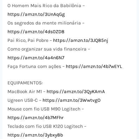
O Homem Mais Rico da Babilônia –
https://amzn.to/3UnAqGg
Os segredos da mente milionária –
https://amzn.to/4ds0ZD8
Pai Rico, Pai Pobre –
https://amzn.to/3JQ85nj
Como organizar sua vida financeira –
https://amzn.to/4a4n6N7
Faça Fortuna com ações –
https://amzn.to/4b7wEYL
EQUIPAMENTOS:
MacBook Air M1 –
https://amzn.to/3QyKAmA
Ugreen USB-C –
https://amzn.to/3WwtvgO
Mouse com fio USB M90 Logitech –
https://amzn.to/4b7MFhr
Teclado com fio USB K120 Logitech –
https://amzn.to/3ybxy8b