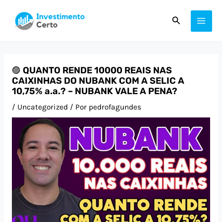
Ir
Post
MAI
Pesquisar
para
navigation
ME
o
conteúdo
🟣 QUANTO RENDE 10000 REAIS NAS
CAIXINHAS DO NUBANK COM A SELIC A
10,75% a.a.? – NUBANK VALE A PENA?
/
Uncategorized
/ Por
pedrofagundes