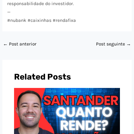
responsabilidade do investidor.
—
#nubank #caixinhas #rendafixa
←
Post anterior
Post seguinte
→
Related Posts